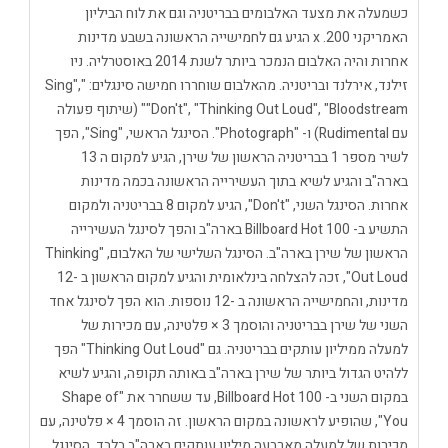
כשמעלה את מצעד האלבומים בבריטניה וגם את לוח הביליון
האמריקני 200. x הגיע גם לחמישייה הראשונה בשבע מדינות
אחרות והיה האלבום הנמכר ביותר לשנת 2014 באוסטרליה. ניו
זילנד, אירלנד ובריטניה. מהאלבום שוחררו חמישה סינגלים: "Sing",
"Don't", "Thinking Out Loud", "Bloodstream" (שיתוף פעולה
עם Rudimental) ו- "Photograph". הסינגל הראשי, "Sing", הפך
לשיר מספר 1 בבריטניה הראשון של שירן, הגיע למקום ה 13
בארה"ב והגיע לשיא בתוך העשירייה הראשונה בכמה מדינות
אחרות. הסינגל השני, "Don't", הגיע למקום 8 בבריטניה ולמקום
התשיע ב- Billboard Hot 100 בארה"ב והפך לסינגל העשירייה
הראשון של שירן בארה"ב. הסינגל השלישי של האלבום, "Thinking
Out Loud", זכה להצלחה בינלאומית והגיע למקום הראשון ב -12
מדינות, והחמישייה הראשונה ב -12 נוספות. הוא הפך לסינגל אחד
השני של שירן בבריטניה והוסמך 3 × פלטינה, עם מכירות של
למעלה ממיליון עותקים בבריטניה. גם "Thinking Out Loud" הפך
ללהיט הגדול ביותר של שירן בארה"ב באותה תקופה, והגיע לשיא
במקום השני ב- Billboard Hot 100, עד ששחרר את "Shape of
You", שהופיע לראשונה במקום הראשון. זה הוסמך 4 × פלטינה, עם
מכירות של למעלה מארבעה מיליון עותקים בארה"ב בלבד. הסינגל