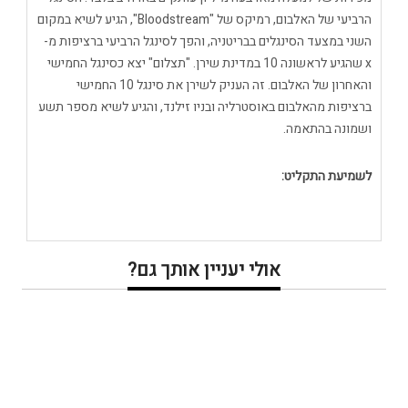
הרביעי של האלבום, רמיקס של "Bloodstream", הגיע לשיא במקום
השני במצעד הסינגלים בבריטניה, והפך לסינגל הרביעי ברציפות מ-
x שהגיע לראשונה 10 במדינת שירן. "תצלום" יצא כסינגל החמישי
והאחרון של האלבום. זה העניק לשירן את סינגל 10 החמישי
ברציפות מהאלבום באוסטרליה ובניו זילנד, והגיע לשיא מספר תשע
ושמונה בהתאמה.
לשמיעת התקליט:
אולי יעניין אותך גם?