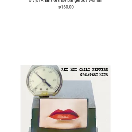
Ariana Grande Dangerous Woman תקליט
₪160.00