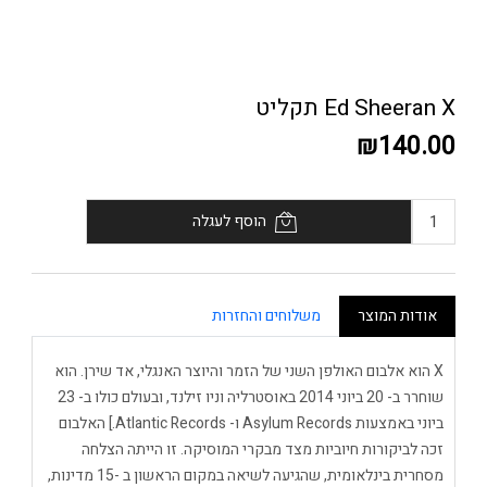
Ed Sheeran X תקליט
₪140.00
הוסף לעגלה
אודות המוצר
משלוחים והחזרות
X הוא אלבום האולפן השני של הזמר והיוצר האנגלי, אד שירן. הוא
שוחרר ב- 20 ביוני 2014 באוסטרליה וניו זילנד, ובעולם כולו ב- 23
ביוני באמצעות Asylum Records ו- Atlantic Records.] האלבום
זכה לביקורות חיוביות מצד מבקרי המוסיקה. זו הייתה הצלחה
מסחרית בינלאומית, שהגיעה לשיאה במקום הראשון ב -15 מדינות,