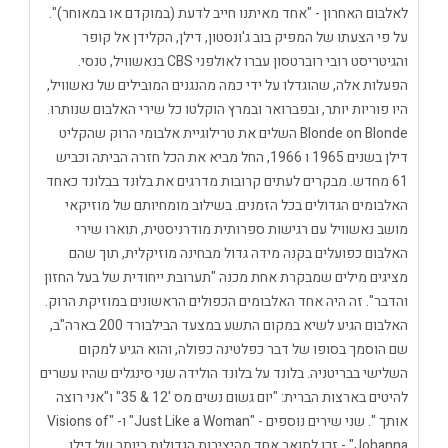
לאלבום האחרון - "אחד מאיתנו חייב לדעת (במוקדם או במאוחר)".
על פי הצעתו של המפיק בוב ג'ונסטון, דילן, הקלידן אל קופר
והגיטריסט רובי רוברטסון עברו לאולפני CBS בנאשוויל, טנסי.
הפעלות אלה, שהוגדלו על ידי כמה מהנגנים המובילים של נאשוויל,
היו פוריות יותר, ובפברואר ובמרץ הוקלטו כל שירי האלבום שנותרו.
Blonde on Blonde השלים את טרילוגיית אלבומי הרוק שהקליט
דילן בשנים 1965 ו 1966, החל מביא את הכל חזרה הביתה וכביש
61 מחדש. מבקרים לעתים קרובות מדרגים את בלונד בבלונד כאחד
האלבומים הגדולים בכל הזמנים. בשילוב מומחיותם של מוזיקאי
מושב נאשוויל עם רגישות ספרותית מודרניסטית, תוארו שירי
האלבום כפועלים בקנה מידה גדול מבחינה מוזיקלית, תוך שהם
מציגים מילים שמבקרת אחת מכנה "תערובת ייחודית של בעל החזון
והדבר". זה היה אחד האלבומים הכפולים הראשונים במוזיקת ​​הרוק.
האלבום הגיע לשיא במקום התשע במצעד הבילבורד 200 בארה"ב,
שם הוסמך בסופו של דבר כפלטינה כפולה, והוא הגיע למקום
השלישי בבריטניה. בלונד על בלונד הולידה שני סינגלים שהיו עשרים
להיטים בארצות הברית: "יום גשום נשים מס '12 & 35" ו"אני רוצה
אותך ". שני שירים נוספים - "Just Like a Woman" ו- "Visions of
Johanna" - זכו לתואר אחד מהיצירות הגדולות ביותר של דילן