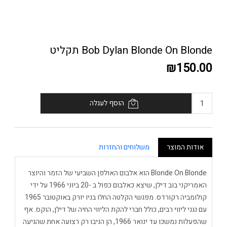
Bob Dylan Blonde On Blonde תקליט
₪150.00
הוסף לעגלה
אודות המוצר
משלוחים והחזרות
Blonde On Blonde הוא אלבום האולפן השביעי של הזמר והיוצר
האמריקני בוב דילן, שיצא כאלבום כפול ב -20 ביוני 1966 על ידי
קולומביה רקורדס. מפגשי הקלטה החלו בניו יורק באוקטובר 1965
עם נגני ליווי רבים, כולל חברי להקת הליווי החיה של דילן, הוקס. אף
שהפעלות נמשכו עד ינואר 1966, הן הניבו רק רצועה אחת שהגיעה