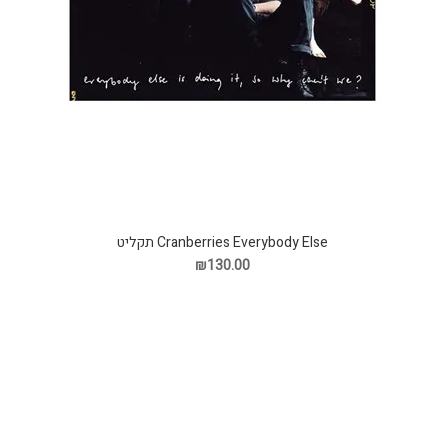
Cranberries Everybody Else תקליט
₪130.00