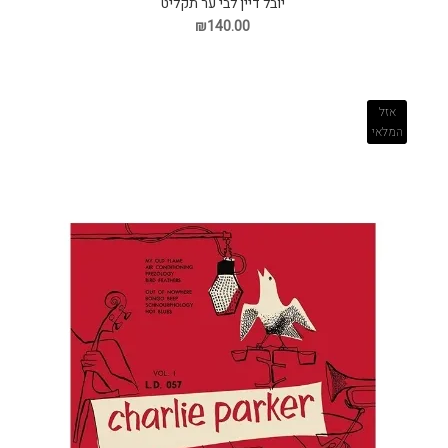
יובל דיין לבי ער תקליט
₪140.00
אזל
המלאי