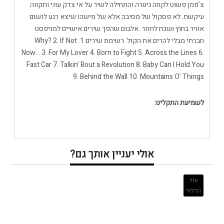
צ’פמן פשוט לקחה גיטרה והתחילה לשיר על אי צדק עוני ותקווה
עיקשת. לא פסקול של מסיבה אלא של מישהו שיצא רגע לנשום
אוויר בחוץ ושכח לחזור. אלבום שהפך שירים אישיים למניפסט
חברתי מבלי להרים את הקול. רשימת שירים 1. Why? 2. If Not
Now… 3. For My Lover 4. Born to Fight 5. Across the Lines 6.
Fast Car 7. Talkin’ Bout a Revolution 8. Baby Can I Hold You
9. Behind the Wall 10. Mountains O’ Things
לשמיעת התקליט:
אולי יעניין אותך גם?
אזל
המלאי