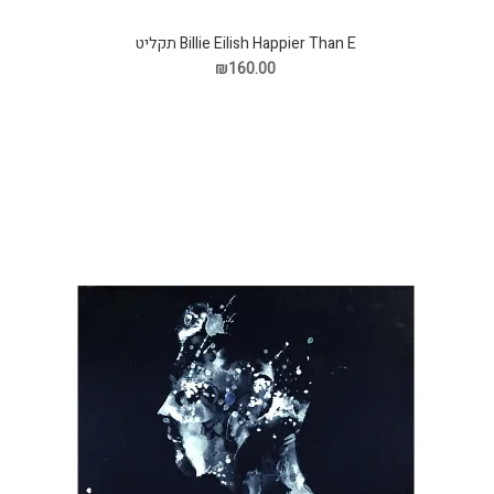
Billie Eilish Happier Than E תקליט
₪160.00