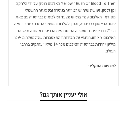
"Yellow " Rush Of Blood To The האלבום הופק על ידי הלהקה
וקן נלסון, ועושה שימוש רב יותר בגיטרה ובפסנתר החשמלי
מקודמו. האלבום עמד בראש מצעד האלבומים בבריטניה עם צאתו
לאור הראשון בבריטניה, והפך לאלבום השמיני הנמכר ביותר במאה
ה -21 בבריטניה. התעשייה הפונוגרפית הבריטית אישרה מאז את
האלבום 9 × Platinum על מכירותיו המצטברות של למעלה מ -2.9
מיליון יחידות בבריטניה והאלבום מכר 14 מיליון עותקים ברחבי
העולם.
לשמיעת התקליט:
אולי יעניין אותך גם?