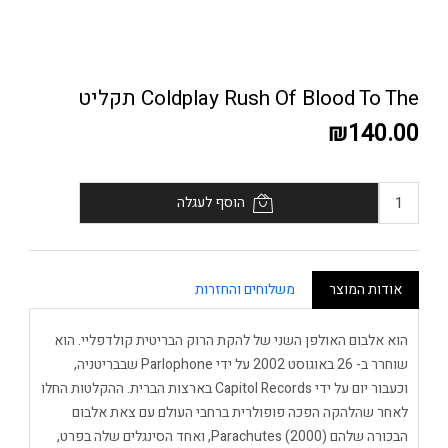
Coldplay Rush Of Blood To The תקליט
₪140.00
הוסף לעגלה
אודות המוצר
משלוחים והחזרות
הוא אלבום האולפן השני של להקת הרוק הבריטית קולדפליי. הוא
שוחרר ב- 26 באוגוסט 2002 על ידי Parlophone שבבריטניה,
וכעבור יום על ידי Capitol Records בארצות הברית. ההקלטות החלו
לאחר שהלהקה הפכה פופולרית ברחבי העולם עם צאת אלבום
הבכורה שלהם Parachutes (2000), ואחד הסינגלים שלה בפרט,