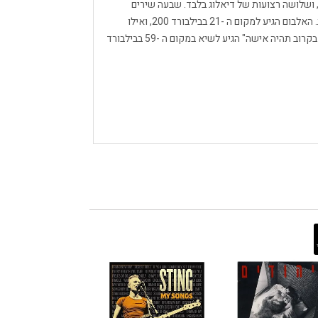
 ושלושה רצועות של דיאלוג בלבד. שבעה שירים
שהופיעו בסרט לא נכללו בפסקול המקורי בן 41 הדקות. האלבום הגיע למקום ה -21 בבילבורד 200, ואילו
הקאבר של אורג 'אוברקיל לשיר של ניל דיימונד "ילדה, בקרוב תהיה אישה" הגיע לשיא במקום ה -59 בבילבורד