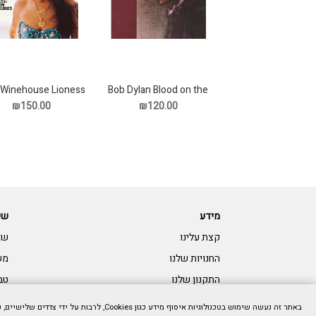
Winehouse Lioness
Bob Dylan Blood on the
Tracks תקליט
Hidde Treasures תקליט
₪150.00
₪120.00
מידע
שי
קצת עלינו
שא
החנויות שלנו
מש
התקנון שלנו
טב
צרו קשר:
נגי
באתר זה נעשה שימוש בטכנולוגיות איסוף מידע כגון Cookies, לרבות על ידי צדדים שלישיים, כדי לספק לך חווית גלישה טובה יותר וכן למטרות סטטיסטיקה, איפיון ושיווק. המשך הגלישה באתר מהווה הסכמתך לכך. למידע נוסף בנושא ואפשרות לנהל את השימוש באמצעים הללו,