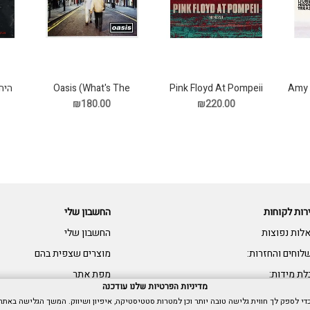
Oasis (What's The
Amy 
Pink Floyd At Pompeii
היה
Story?) Morning Glory
MCMLXXII תקליט
₪180.00
₪220.00
רות לקוחות
החשבון שלי
לות נפוצות
החשבון שלי
לוחים והחזרות:
מוצרים שצפית בהם
לת מידות:
מפת אתר
מדיניות הפרטיות שלנו עודכנה
שות: