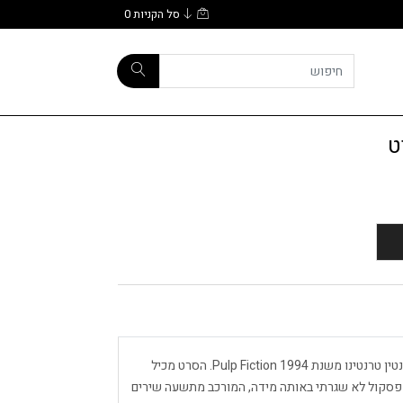
סל הקניות
0
Soundtrack Pulp Fiction הוא הפסקול לסרטו של קוונטין טרנטינו משנת 1994 Pulp Fiction. הסרט מכיל
ל. פסקול לא שגרתי באותה מידה, המורכב מתשעה שירים