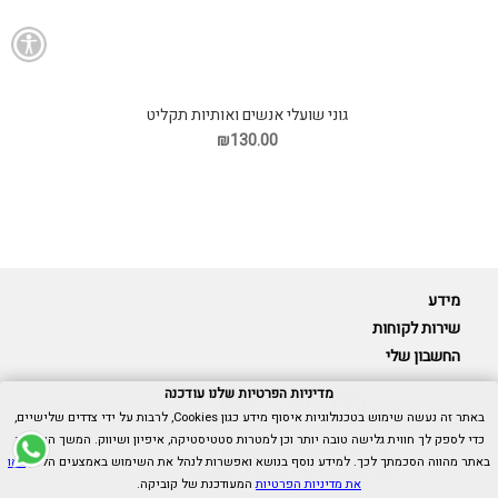
גוני שועלי אנשים ואותיות תקליט
₪130.00
מידע
שירות לקוחות
החשבון שלי
מדיניות הפרטיות שלנו עודכנה
באתר זה נעשה שימוש בטכנולוגיות איסוף מידע כגון Cookies, לרבות על ידי צדדים שלישיים,
כדי לספק לך חווית גלישה טובה יותר וכן למטרות סטטיסטיקה, איפיון ושיווק. המשך הגלישה
Cubica © כל הזכויות שמורות.
באתר מהווה הסכמתך לכך. למידע נוסף בנושא ואפשרות לנהל את השימוש באמצעים הללו,
ראו
אנו כאן בשבילך -
055-9511314
את מדיניות הפרטיות
המעודכנת של קוביקה.