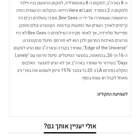
ה-8 בארה"ב, למקום ה-8 באוסטרליה, למקום הראשון בניו זילנד
ולמקום ה-2 בספרד. Here at Last הייתה ההקלטה הרשמית החיה
הראשונה ששוחררו על ידי ה-Bee Gees, אם כי בוטלגים רבים היו
קיימים לאורך השנים של הופעות קודמות. הקונצרט צולם ותוכנן
ספיישל טלוויזיה, אך לאחר סקירת הצילומים ה-Bee Gees לא היו
מרוצים מאיכות הסרטון ולכן הוא לא פורסם. סינגל מהקונצרט,
"Edge of the Universe", שוחרר בקנדה ובארה"ב שם הגיע למקום
ה-16 וה-26, בהתאמה, במצעד הסינגלים. סינגל פרומו עם "Lonely
Days" בשידור חי שוחרר בארה"ב אך לא הגיע למצעד. האלבום
הוקלט בפורום LA ב-20 בדצמבר 1976 וניתן לשמוע את בארי גיב
מאחל לקהל חג שמח בסוף.
לשמיעת התקליט:
אולי יעניין אותך גם?