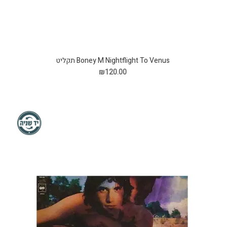
Boney M Nightflight To Venus תקליט
₪120.00