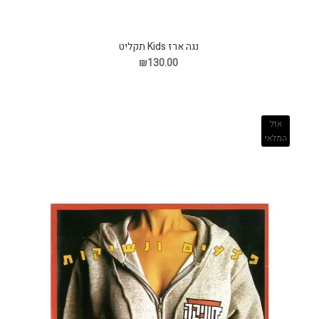
נגה ארז Kids תקליט
₪130.00
אזל
המלאי