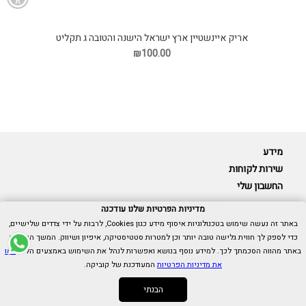
אריק איינשטיין ארץ ישראל הישנה והטובה ג תקליט
₪100.00
מידע
שירות לקוחות
החשבון שלי
מדיניות הפרטיות שלנו עודכנה
באתר זה נעשה שימוש בטכנולוגיות איסוף מידע כגון Cookies, לרבות על ידי צדדים שלישיים,
כדי לספק לך חווית גלישה טובה יותר וכן למטרות סטטיסטיקה, איפיון ושיווק. המשך הגלישה
Cubica © כל הזכויות שמורות.
באתר מהווה הסכמתך לכך. למידע נוסף בנושא ואפשרות לנהל את השימוש באמצעים הללו,
ראו
אנו כאן בשבילך -
055-9511314
את מדיניות הפרטיות
המעודכנת של קוביקה.
הבנתי