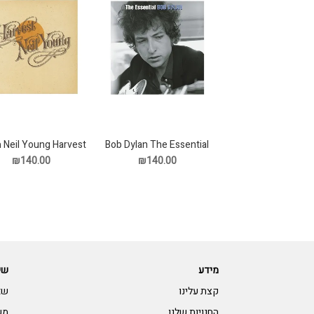
Bob Dylan The Essential
Neil Young Harvest תקליט
תקליט
₪140.00
₪140.00
מידע
שי
קצת עלינו
שא
החנויות שלנו
מש