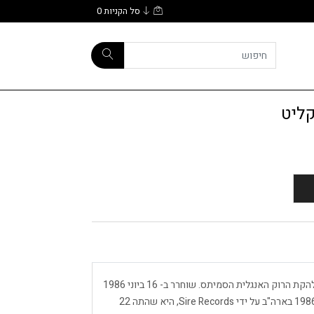
סל הקניות
0
The Queen Is Dead הוא אלבום האולפן השלישי של להקת הרוק האנגלית הסמיתס. שוחרר ב- 16 ביוני 1986
בבריטניה על ידי Rough Trade Records, וב- 23 ביוני 1986 בארה"ב על ידי Sire Records, היא שהתה 22