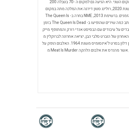
שבועות במצעד האלבומים בבריטניה, והגיעה לשיאה במקום השני. היא הגיעה גם למקום ה -70 בטבלה 200
בארה"ב, והוסמכה לזהב על ידי ה- RIAA בסוף 1990. בשנת 2020, רולינג סטון דירגה את המלכה מתה במקום
113 באלבומי 500 הגדולים ביותר של רולינג סטון בכל הזמנים. ברשימת 2013, NME בחרה ב- The Queen Is
Dead לאלבום הגדול בכל הזמנים. הגיטריסט ג'וני מאר כתב כמה שירים שהופיעו ב- The Queen Is Dead בזמן
טניה בתחילת 1985, תוך שהם עובדים על עיבודים עם הבסיסט אנדי רורק והמתופף מייק
אחרון של הוברט סלבי הבן, יציאה אחרונה לברוקלין מ
-1964. אומנות העטיפה מציגה את השחקן הצרפתי אלן דלון בסרט ל'אינסומיס משנת 1964. האלבום הופק על
ידי מוריסי ומר, ועבדו בעיקר עם המהנדס סטיבן סטריט, אשר מהנדס את אלבום הלהקה Meat Is Murder מ