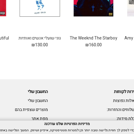
Amy 
The Weeknd The Starboy
גוני שועלי אנשים ואותיות
tiful
תקליט
תקליט
asy
₪130.00
₪160.00
רות לקוחות
החשבון שלי
לות נפוצות
החשבון שלי
לוחים והחזרות:
מוצרים שצפית בהם
לת מידות:
מפת אתר
מדיניות הפרטיות שלנו עודכנה
שות: