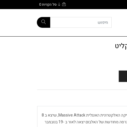
סל הקניות
0
Blue Lines הוא אלבום אולפן הבכורה של קבוצת המוסיקה האלקטרונית האנגלית Massive Attack, שיצא ב 8
באפריל 1991 על ידי Wild Bunch ו- Virgin Records. גרסה מחודשת של האלבום יצאה לאור ב -19 בנובמבר