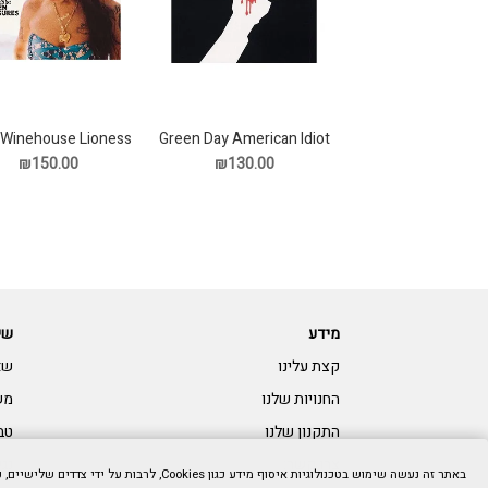
Green Day American Idiot
Winehouse Lioness
תקליט
Hidde Treasures תקליט
₪130.00
₪150.00
מידע
שי
קצת עלינו
שא
החנויות שלנו
מש
התקנון שלנו
טב
צרו קשר:
נגי
באתר זה נעשה שימוש בטכנולוגיות איסוף מידע כגון Cookies, לרבות על ידי צדדים שלישיים, כדי לספק לך חווית גלישה טובה יותר וכן למטרות סטטיסטיקה, איפיון ושיווק. המשך הגלישה באתר מהווה הסכמתך לכך. למידע נוסף בנושא ואפשרות לנהל את השימוש באמצעים הללו,