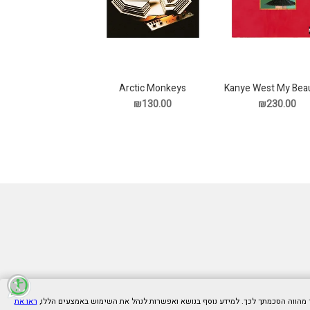
Arctic Monkeys
Kanye West My Beau
Tranquility Base Hotel
Dark Twisted Fant
₪130.00
₪230.00
Casino תקליט
תקליט
ראו את