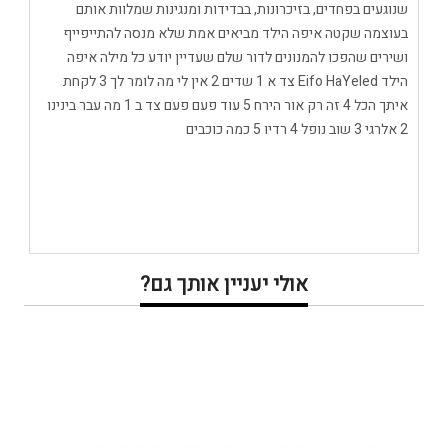
שנוגעים בפחדים, בזיכרונות, בבדידות ומנגינות שמלוות אותם
בעוצמה שקטה איפה הילד מביאים אמת שלא מנסה להתייפייף
ושירים שהפכו להמנונים לדור שלם שעדיין יודע כל מילה איפה
הילד Eifo HaYeled צד א 1 שדים 2 אין לי מה לומר לך 3 לקחת
איתך הכל 4 זה רק אור הירח 5 עוד פעם פעם צד ב 1 מה עבר בינינו
2 אלרגי 3 שוב נופל 4 רדיו 5 כמה כוכבים
אולי יעניין אותך גם?