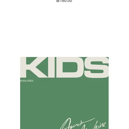
₪160.00