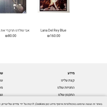
Lana Del Rey Blue
אבי טולדנו תרקדי את 
Banistersd תקליט
תקליט
₪80.00
₪160.00
מידע
שי
קצת עלינו
שא
החנויות שלנו
מש
התקנון שלנו
טב
צרו קשר:
נגי
באתר זה נעשה שימוש בטכנולוגיות איסוף מידע כגון Cookies, לרבות על ידי צדדים שלישיים, כדי לספק לך חווית גלישה טובה יותר וכן למטרות סטטיסטיקה, איפיון ושיווק. המשך הגלישה באתר מהווה הסכמתך לכך. למידע נוסף בנושא ואפשרות לנהל את השימוש באמצעים הללו,