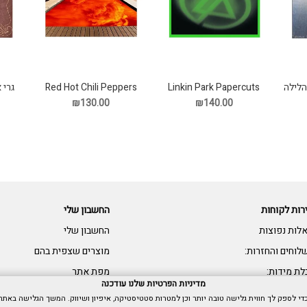
Red Hot Chili Peppers
הלילה
Linkin Park Papercuts
גרי 
Californication תקליט
תקליט
₪130.00
₪140.00
רות לקוחות
החשבון שלי
לות נפוצות
החשבון שלי
לוחים והחזרות:
מוצרים שצפית בהם
לת מידות:
מפת אתר
מדיניות הפרטיות שלנו עודכנה
שות: