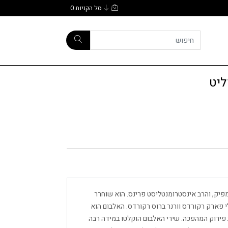
סל הקניות
0
פיק, והרב אינסטרומנטליסט פרינס. הוא שוחרר
ב- 30 במרץ 1987, על ידי פייזלי פארק רקורדס וורנר ברוס רקורדס. האלבום הוא
פירוק המהפכה. שירי האלבום הוקלטו במידה רבה