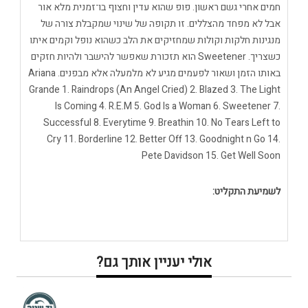
חמים אחרי גשם ראשון. פופ שהוא עדין וחצוף בו־זמנית מלא אור
אבל לא מפחד מהצללים. זו תקופה של שינוי שמקבלת צורה של
מנגינות חלקות וקולות שמחזיקים את הלב כשהוא נופל וקמים איתו
כשצריך. Sweetener הוא תזכורת שאפשר להישבר ולהיות חזקים
באותו הזמן ושאור לפעמים מגיע לא מלמעלה אלא מבפנים. Ariana
Grande 1. Raindrops (An Angel Cried) 2. Blazed 3. The Light
Is Coming 4. R.E.M 5. God Is a Woman 6. Sweetener 7.
Successful 8. Everytime 9. Breathin 10. No Tears Left to
Cry 11. Borderline 12. Better Off 13. Goodnight n Go 14.
Pete Davidson 15. Get Well Soon
לשמיעת התקליט:
אולי יעניין אותך גם?