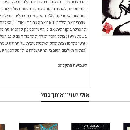
והדגיש את תרומת כתיבת השירים המלודית של הגיטריסט
והתייחסויות לסמים ולמוות, כמו גם נושאים של תאווה 
המודעות האמריקני 200, והפיק את הסי
"שוברים את הילדה" ו"אם אתה צריך לשאול " ". האלבום
בשנת 1998) בגלל חוסר יכולתו להתמודד עם כו
"כנראה האלבום הטוב ביותר שיצליחו צ'ילי פפרס אי פע
לשמיעת התקליט:
אולי יעניין אותך גם?