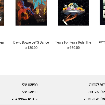
Tears For Fears Rule The
David Bowie Let'S Dance
אוש
World תקליט
תקליט
₪130.00
₪160.00
רות לקוחות
החשבון שלי
לות נפוצות
החשבון שלי
לוחים והחזרות:
מוצרים שצפית בהם