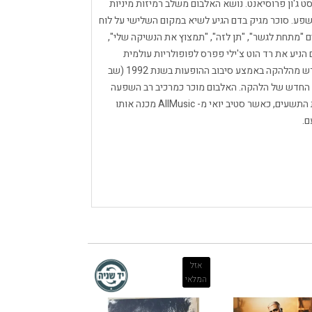
 ג'ון פרוסיאנט. נושא האלבום משלב רמיזות מיניות
ושפע. סוכר מגיק בדם הגיע לשיא במקום השלישי על לוח
נגלים המצליחים "מתחת לגשר", "תן לזה", "תמצוץ את הנשיקה שלי",
 הניע את רד הוט צ'ילי פפרס לפופולריות עולמית
ולהערכה ביקורתית, אם כי הגיטריסט ג'ון פרוסיאנטה פרש מהלהקה באמצע סיבוב ההופעות בשנת 1992 (שב
כב העל החדש של הלהקה. האלבום מוכר כמרכיב רב השפעה
וזרעי בהתפוצצות הרוק האלטרנטיבית של תחילת שנות התשעים, כאשר סטיב יואי מ- AllMusic מכנה אותו
ם.
אזל
המלאי