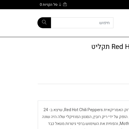
סל הקניות
0
 תקליט
Blood Sugar הוא אלבום האולפן החמישי של להקת הרוק האמריקאית Red Hot Chili Peppers, שיצא ב- 24
ספטמבר 1991 על ידי חברת Warner Bros. Records. הופק על ידי ריק רובין, הסגנון המוזיקלי שלה היה שונה
במיוחד מאלבומה הקודם של הלהקה Mother's Milk (1989), והפחית את השימוש ברפי גיטרות מטאל כבד