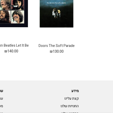
Beatles Let It Be תקליט
Doors The Soft Parade
תקליט
₪140.00
₪130.00
מידע
שי
קצת עלינו
שא
החנויות שלנו
מש