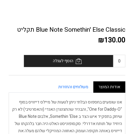
Blue Note Somethin' Else Classic תקליט
₪130.00
הוסף לעגלה
אודות המוצר
משלוחים והחזרות
אנו שומעים בחספוס הבלתי ניתן לטעות של מיילס דייוויס בסוף
"One for Daddy-O", והבהיר שהחצוצרן האגדי (והאסרטיבי) לא רק
שיחק בתפקיד איש הצד ב Somethin 'Else, אלבום Blue Note
היחיד של תותח אדדרלי. סקסופוניסט האלט היה חבר בלהקתו של
דייוויס באותה תקופה ועומק האחווה המוזיקלי שלהם מעלה את