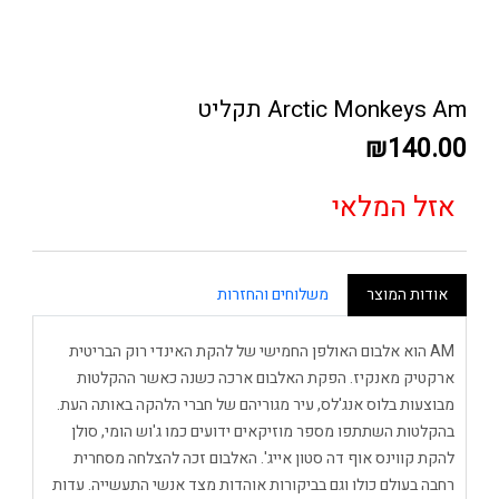
Arctic Monkeys Am תקליט
₪140.00
אזל המלאי
אודות המוצר
משלוחים והחזרות
AM הוא אלבום האולפן החמישי של להקת האינדי רוק הבריטית
ארקטיק מאנקיז. הפקת האלבום ארכה כשנה כאשר ההקלטות
מבוצעות בלוס אנג'לס, עיר מגוריהם של חברי הלהקה באותה העת.
בהקלטות השתתפו מספר מוזיקאים ידועים כמו ג'וש הומי, סולן
להקת קווינס אוף דה סטון אייג'. האלבום זכה להצלחה מסחרית
רחבה בעולם כולו וגם בביקורות אוהדות מצד אנשי התעשייה. עדות