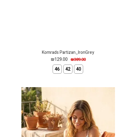
Komrads Partizan_IronGrey
₪129.00
₪389.00
46
42
40