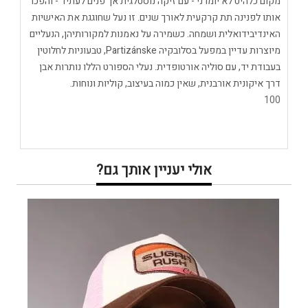
מקום כלהיט לא יומרני - עם זיקה נוסטלגית אך פנים לעתיד - והפכו
אותו לפנינה תת קרקעית לאורך שנים. זו נעל שחוגגת את האישיות
האינדיבידואלית ושמחה. כשמירה על נאמנות למקורותיהן, הנעליים
מיוצרות עדיין במפעל בסלובקיה Partizánske, טבעוניות לחלוטין
בעבודת יד, עם סוליה אורטופדית. נעלי הספורט הללו נותרות אבן
דרך איקונית אורבנית, שאין כמוה בעיצוב, קוליות ונוחות.
100
אולי יעניין אותך גם?