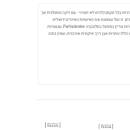
הסובייטיות של ICONIC התגלו במהירות בכל מקום כלהיט לא יומרני - עם זיקה נוסטלגית אך
ים. זו נעל שחוגגת את האישיות האינדיבידואלית
ושמחה. כשמירה על נאמנות למקורותיהן, הנעליים מיוצרות עדיין במפעל בסלובקיה Partizánske, טבעוניות
 הללו נותרות אבן דרך איקונית אורבנית, שאין כמוה