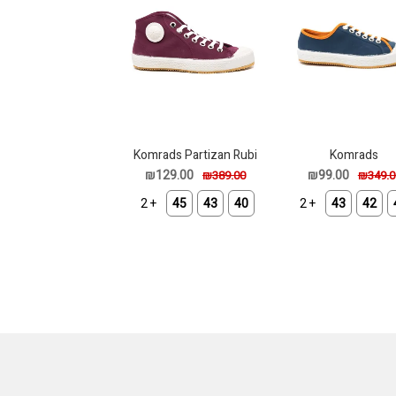
Komrads Partizan Rubi
Komrads
Spartak_Steelbl
₪129.00
₪99.00
₪389.00
₪349.0
+ 2
45
43
40
+ 2
43
42