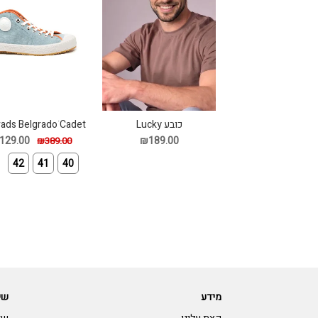
כובע Lucky
ads Belgradoֹ Cadet
129.00
₪189.00
₪389.00
3
42
41
40
מידע
שי