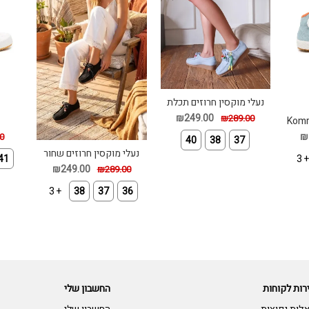
נעלי מוקסין חרוזים תכלת
₪249.00
₪289.00
Komr
ue
₪
0
40
38
37
נעלי מוקסין חרוזים שחור
41
+ 
₪249.00
₪289.00
+ 3
38
37
36
רות לקוחות
החשבון שלי