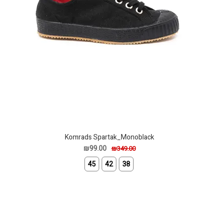
Komrads Spartak_Monoblack
₪99.00
₪349.00
45
42
38