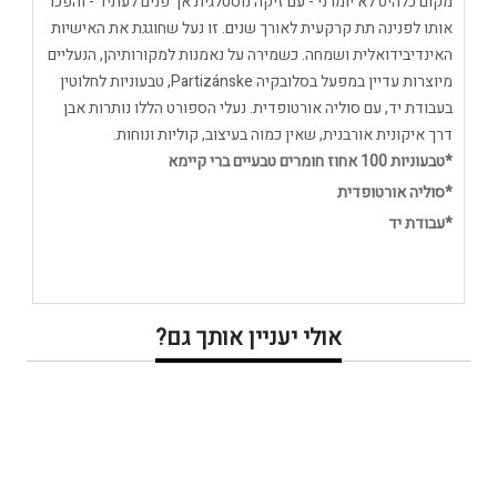
מקום כלהיט לא יומרני - עם זיקה נוסטלגית אך פנים לעתיד - והפכו
אותו לפנינה תת קרקעית לאורך שנים. זו נעל שחוגגת את האישיות
האינדיבידואלית ושמחה. כשמירה על נאמנות למקורותיהן, הנעליים
מיוצרות עדיין במפעל בסלובקיה Partizánske, טבעוניות לחלוטין
בעבודת יד, עם סוליה אורטופדית. נעלי הספורט הללו נותרות אבן
דרך איקונית אורבנית, שאין כמוה בעיצוב, קוליות ונוחות.
*טבעוניות 100 אחוז חומרים טבעיים ברי קיימא
*סוליה אורטופדית
*עבודת יד
אולי יעניין אותך גם?