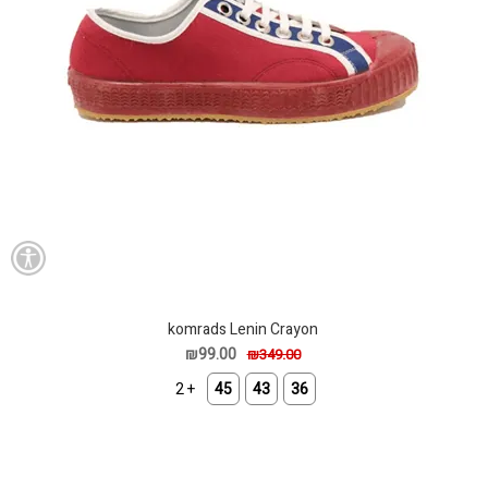
komrads Lenin Crayon
₪99.00
₪349.00
+ 2
45
43
36