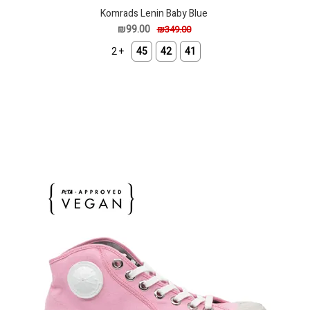
Komrads Lenin Baby Blue
₪99.00
₪349.00
+ 2
45
42
41