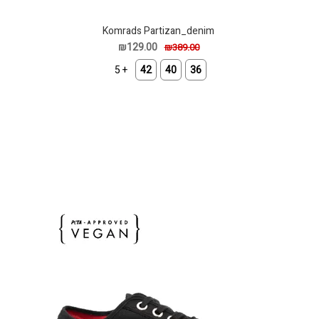
Komrads Partizan_denim
₪129.00
₪389.00
+ 5
42
40
36