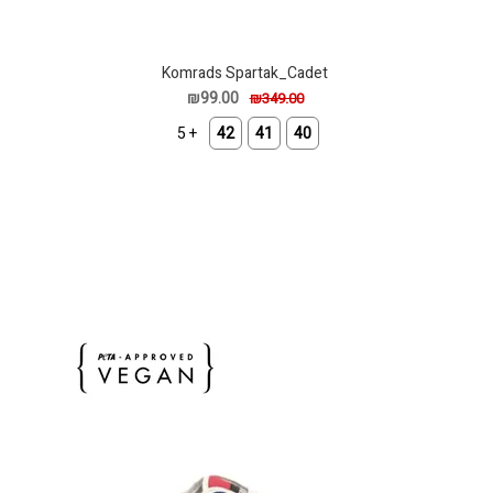
Komrads Spartak_Cadet
₪99.00
₪349.00
+ 5
42
41
40