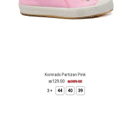
Komrads Partizan Pink
₪129.00
₪389.00
+ 3
44
40
39