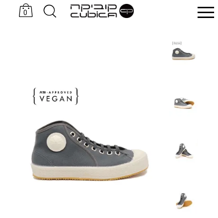
0
כובעים Sand & Camels
סניקרס KOMRADS