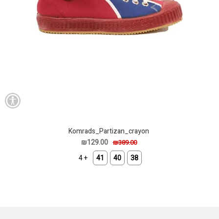
Komrads_Partizan_crayon
₪129.00
₪389.00
+ 4
41
40
38