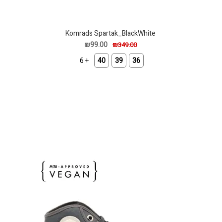
Komrads Spartak_BlackWhite
₪99.00
₪349.00
+ 6
40
39
36