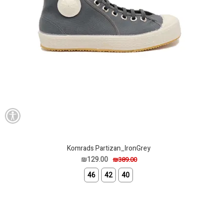
Komrads Partizan_IronGrey
₪129.00
₪389.00
46
42
40