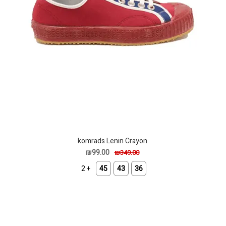
komrads Lenin Crayon
₪99.00
₪349.00
+ 2
45
43
36