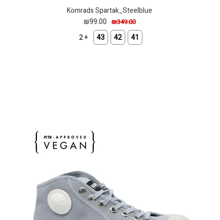
Komrads Spartak_Steelblue
₪99.00
₪349.00
+ 2
43
42
41