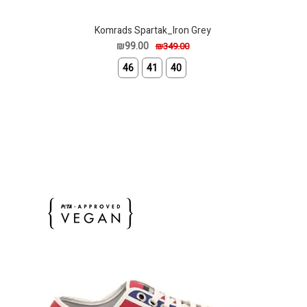
Komrads Spartak_Iron Grey
₪99.00
₪349.00
46
41
40