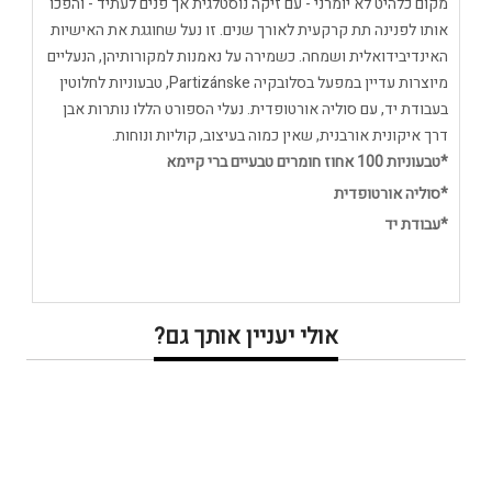
מקום כלהיט לא יומרני - עם זיקה נוסטלגית אך פנים לעתיד - והפכו
אותו לפנינה תת קרקעית לאורך שנים. זו נעל שחוגגת את האישיות
האינדיבידואלית ושמחה. כשמירה על נאמנות למקורותיהן, הנעליים
מיוצרות עדיין במפעל בסלובקיה Partizánske, טבעוניות לחלוטין
בעבודת יד, עם סוליה אורטופדית. נעלי הספורט הללו נותרות אבן
דרך איקונית אורבנית, שאין כמוה בעיצוב, קוליות ונוחות.
*טבעוניות 100 אחוז חומרים טבעיים ברי קיימא
*סוליה אורטופדית
*עבודת יד
אולי יעניין אותך גם?