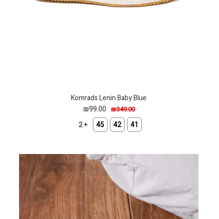
Komrads Lenin Baby Blue
₪99.00
₪349.00
+ 2
45
42
41