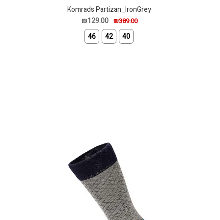
Komrads Partizan_IronGrey
₪129.00
₪389.00
46
42
40