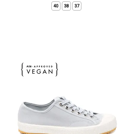
40
38
37