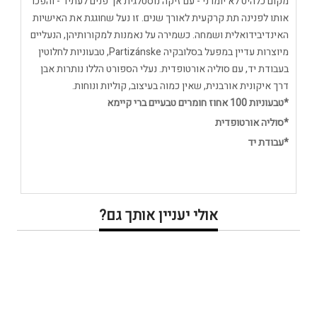
מקום כלהיט לא יומרני - עם זיקה נוסטלגית אך פנים לעתיד - והפכו
אותו לפנינה תת קרקעית לאורך שנים. זו נעל שחוגגת את האישיות
האינדיבידואלית ושמחה. כשמירה על נאמנות למקורותיהן, הנעליים
מיוצרות עדיין במפעל בסלובקיה Partizánske, טבעוניות לחלוטין
בעבודת יד, עם סוליה אורטופדית. נעלי הספורט הללו נותרות אבן
דרך איקונית אורבנית, שאין כמוה בעיצוב, קוליות ונוחות.
*טבעוניות 100 אחוז חומרים טבעיים ברי קיימא
*סוליה אורטופדית
*עבודת יד
אולי יעניין אותך גם?