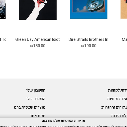
t To
Green Day American Idiot
Dire Straits Brothers In
Ma
Arms תקליט
תקליט
₪130.00
₪190.00
רות לקוחות
החשבון שלי
לות נפוצות
החשבון שלי
לוחים והחזרות:
מוצרים שצפית בהם
לת מידות:
מפת אתר
מדיניות הפרטיות שלנו עודכנה
שות: