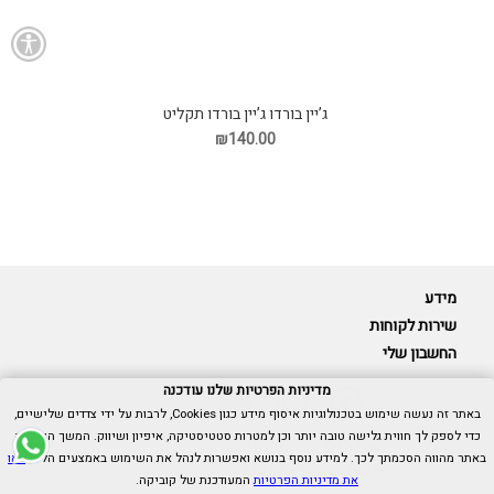
ג’יין בורדו ג’יין בורדו תקליט
₪140.00
מידע
שירות לקוחות
החשבון שלי
מדיניות הפרטיות שלנו עודכנה
באתר זה נעשה שימוש בטכנולוגיות איסוף מידע כגון Cookies, לרבות על ידי צדדים שלישיים,
כדי לספק לך חווית גלישה טובה יותר וכן למטרות סטטיסטיקה, איפיון ושיווק. המשך הגלישה
Cubica © כל הזכויות שמורות.
באתר מהווה הסכמתך לכך. למידע נוסף בנושא ואפשרות לנהל את השימוש באמצעים הללו,
ראו
אנו כאן בשבילך -
055-9511314
את מדיניות הפרטיות
המעודכנת של קוביקה.