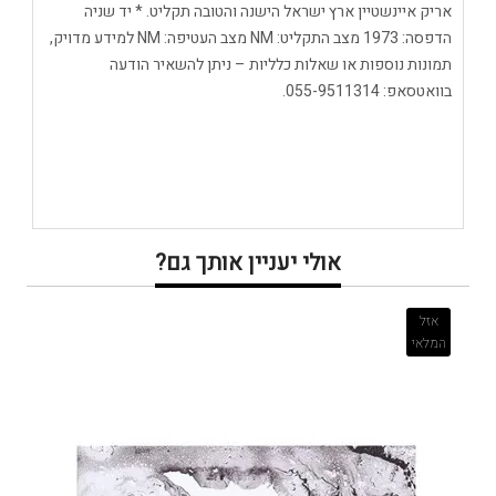
אריק איינשטיין ארץ ישראל הישנה והטובה תקליט. * יד שניה
הדפסה: 1973 מצב התקליט: NM מצב העטיפה: NM למידע מדויק,
תמונות נוספות או שאלות כלליות – ניתן להשאיר הודעה
בוואטסאפ: 055-9511314.
אולי יעניין אותך גם?
אזל
המלאי