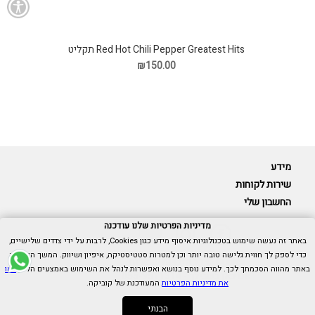
Red Hot Chili Pepper Greatest Hits תקליט
₪150.00
מידע
שירות לקוחות
החשבון שלי
מדיניות הפרטיות שלנו עודכנה
באתר זה נעשה שימוש בטכנולוגיות איסוף מידע כגון Cookies, לרבות על ידי צדדים שלישיים,
כדי לספק לך חווית גלישה טובה יותר וכן למטרות סטטיסטיקה, איפיון ושיווק. המשך הגלישה
Cubica © כל הזכויות שמורות.
באתר מהווה הסכמתך לכך. למידע נוסף בנושא ואפשרות לנהל את השימוש באמצעים הללו,
ראו
אנו כאן בשבילך -
055-9511314
את מדיניות הפרטיות
המעודכנת של קוביקה.
הבנתי