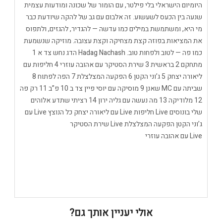
היומיום הישראלי בלי פילטר, עם הומור של שכונה ומודעות עצמית
שנעה בין הכעס לשעשוע. זה אלבום עם גב של להקה שיודעת כבר
מי היא, ומשתמשת במילים כמו עדשה — להגדיר, להגזים, ולתפוס
את המציאות בפוזה קצת מצחיקה וקצת עצובה. מוזיקה שנשמעת
כמו פה — לטוב ולפחות טוב. Hadag Nachash הדג נחש צד א 1
מתחקם 2 בראשית 3 שירת הסטיקר עם אהובה עוזרי 4 חליפות עם
ליאורה יצחק 5 ג’וני הקטן 6 הפקעה המצלצלת 7 הפה לפתוח 8
שביתה עם MC שאנן 9 מוסיקה עם יוסי פיין צד ב 10 פ”ב 11 רק פה
12 מלודיקה 13 מה נעשה עם גליה ירון 14 רציתי שתדע אלוהים
שלי בונוסים Live חליפות Live עם ליאורה יצחק כל הנוצץ Live עם
ג’וני הקטן הפקעה המצלצלת Live שירת הסטיקר
Live עם אהובה עוזרי
אולי יעניין אותך גם?