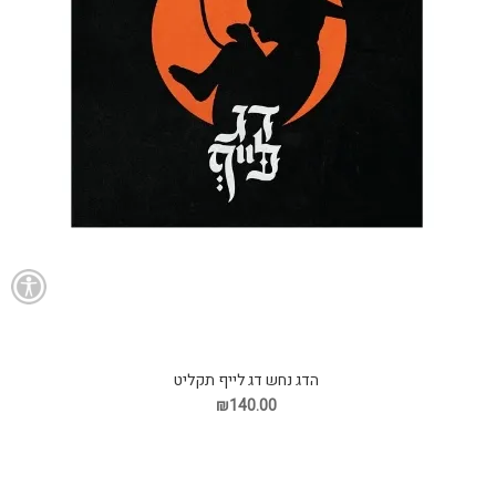
הדג נחש דג לייף תקליט
₪140.00