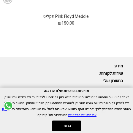
Pink Floyd Meddle תקליט
₪150.00
מידע
שירות לקוחות
החשבון שלי
מדיניות הפרטיות שלנו עודכנה
באתר זה נעשה שימוש בטכנולוגיות איסוף מידע כגון Cookies, לרבות על ידי צדדים שלישיים,
כדי לספק לך חווית גלישה טובה יותר וכן למטרות סטטיסטיקה, איפיון ושיווק. המשך הגלישה
Cubica © כל הזכויות שמורות.
באתר מהווה הסכמתך לכך. למידע נוסף בנושא ואפשרות לנהל את השימוש באמצעים הללו,
ראו
אנו כאן בשבילך -
055-9511314
את מדיניות הפרטיות
המעודכנת של קוביקה.
הבנתי