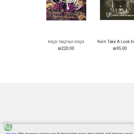
Korn Take A Look I
נקמת הטרקטור נקמת
Mirror תקליט
הטרקטור תקליט
₪95.00
₪220.00
ראו את