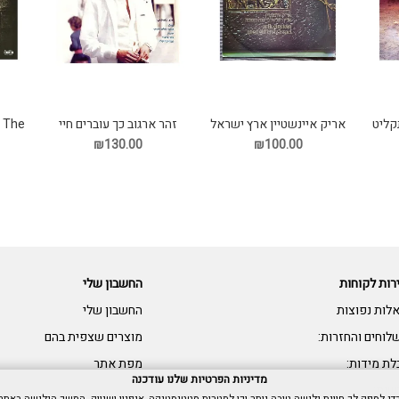
n The
קליט
אריק איינשטיין ארץ ישראל
זהר ארגוב כך עוברים חיי
הישנה והטובה תקליט
תקליט
₪130.00
₪100.00
רות לקוחות
החשבון שלי
לות נפוצות
החשבון שלי
לוחים והחזרות:
מוצרים שצפית בהם
לת מידות:
מפת אתר
מדיניות הפרטיות שלנו עודכנה
שות: