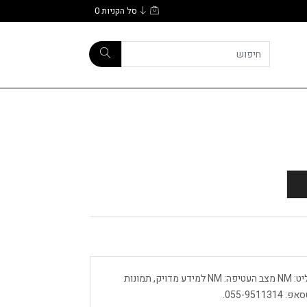
סל הקניות
0
ירדנה ארזי מה נשמע תקליט הדפסה: 1984 מצב התקליט: NM מצב העטיפה: NM למידע מדויק, תמונות
055-9.