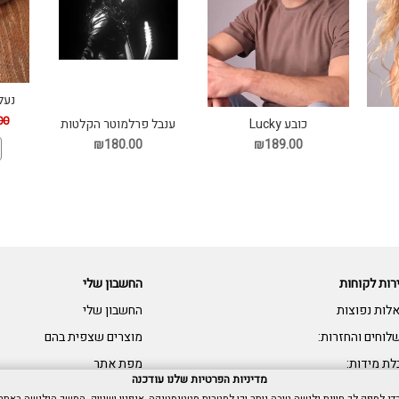
נעל
00
כובע Lucky
ענבל פרלמוטר הקלטות
אחרונות תקליט
₪180.00
₪189.00
רות לקוחות
החשבון שלי
לות נפוצות
החשבון שלי
לוחים והחזרות:
מוצרים שצפית בהם
לת מידות:
מפת אתר
מדיניות הפרטיות שלנו עודכנה
שות: