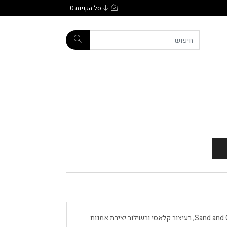
סל הקניות
0
כובע Cherry Bomb מקולקציית ה”Fruits” של Sand and Camels, בעיצוב קלאסי ובשילוב יצירת אמנות