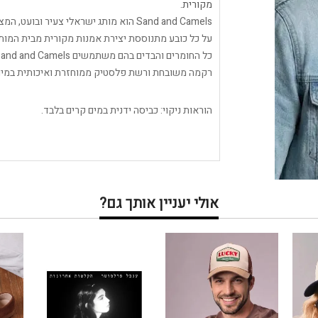
מקורית.
Sand and Camels הוא מותג ישראלי צעיר ובועט, המציע כובעי trucker בעיצובי רטרו ססגוני.
על כל כובע מתנוססת יצירת אמנות מקורית מבית המותג 
רקמה משובחת ורשת פלסטיק ממוחזרת ואיכותית במיוחד
הוראות ניקוי: כביסה ידנית במים קרים בלבד.
אולי יעניין אותך גם?