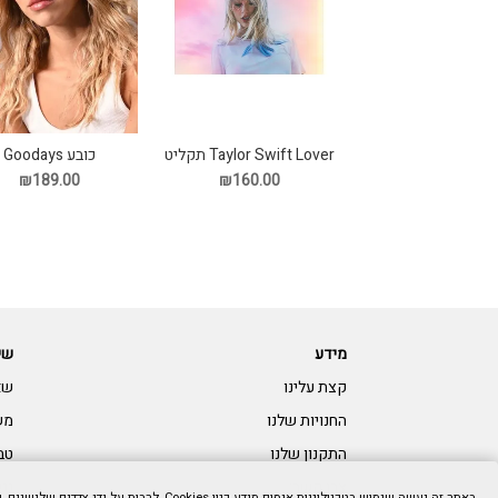
Taylor Swift Lover תקליט
כובע Goodays
₪189.00
₪160.00
מידע
שי
קצת עלינו
שא
החנויות שלנו
מש
התקנון שלנו
טב
צרו קשר:
נגי
באתר זה נעשה שימוש בטכנולוגיות איסוף מידע כגון Cookies, לרבות על ידי צדדים שלישיים, כדי לספק לך חווית גלישה טובה יותר וכן למטרות סטטיסטיקה, איפיון ושיווק. המשך הגלישה באתר מהווה הסכמתך לכך. למידע נוסף בנושא ואפשרות לנהל את השימוש באמצעים הללו,