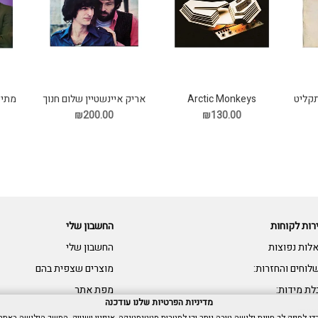
Arctic Monkeys
תקליט
אריק איינשטיין שלום חנוך
מתי 
Tranquility Base Hotel
שבלול תקליט
₪130.00
₪200.00
Casino תקליט
רות לקוחות
החשבון שלי
לות נפוצות
החשבון שלי
לוחים והחזרות:
מוצרים שצפית בהם
לת מידות:
מפת אתר
מדיניות הפרטיות שלנו עודכנה
שות: