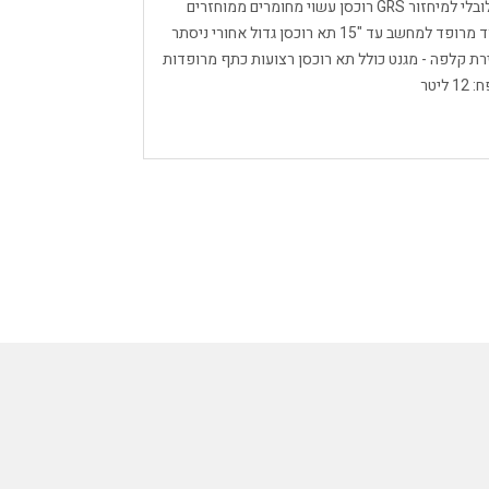
מבקבוקי PET ממוחזרים 83% ומאושר על פי התקן הגלובלי למיחזור GRS רוכסן עשוי מחומרים ממוחזרים
85% תיאור: תא גדול פתיחה עליונה רחבה כולל תא נפרד מרופד למחשב עד "15 תא רוכסן גדול אחורי ניסתר
התיק סגירת קלפה - מגנט כולל תא רוכסן רצועות כתף מרופדות