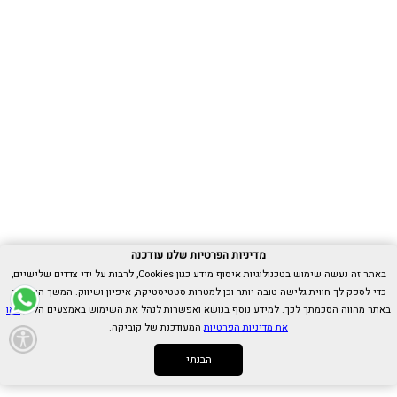
מדיניות הפרטיות שלנו עודכנה
באתר זה נעשה שימוש בטכנולוגיות איסוף מידע כגון Cookies, לרבות על ידי צדדים שלישיים,
כדי לספק לך חווית גלישה טובה יותר וכן למטרות סטטיסטיקה, איפיון ושיווק. המשך הגלישה
באתר מהווה הסכמתך לכך. למידע נוסף בנושא ואפשרות לנהל את השימוש באמצעים הללו,
ראו
את מדיניות הפרטיות
המעודכנת של קוביקה.
הבנתי