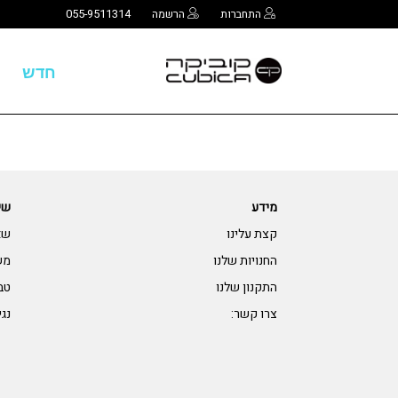
התחברות
הרשמה
055-9511314
חדש
מידע
שי
קצת עלינו
שא
החנויות שלנו
מש
התקנון שלנו
טב
צרו קשר:
נגי