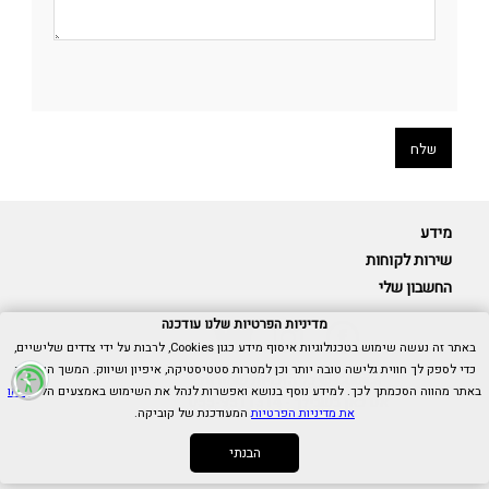
מידע
שירות לקוחות
החשבון שלי
מדיניות הפרטיות שלנו עודכנה
באתר זה נעשה שימוש בטכנולוגיות איסוף מידע כגון Cookies, לרבות על ידי צדדים שלישיים,
כדי לספק לך חווית גלישה טובה יותר וכן למטרות סטטיסטיקה, איפיון ושיווק. המשך הגלישה
Cubica © כל הזכויות שמורות.
באתר מהווה הסכמתך לכך. למידע נוסף בנושא ואפשרות לנהל את השימוש באמצעים הללו,
ראו
אנו כאן בשבילך -
055-9511314
את מדיניות הפרטיות
המעודכנת של קוביקה.
הבנתי