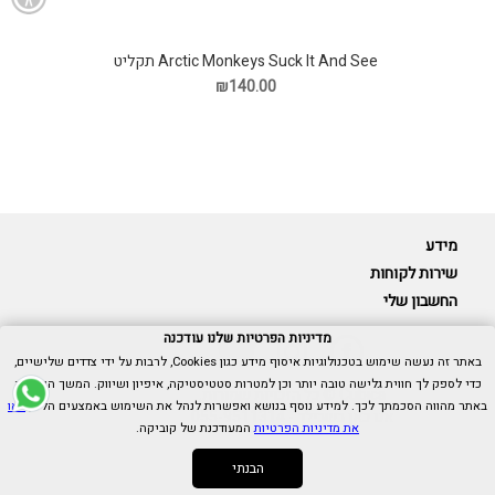
Arctic Monkeys Suck It And See תקליט
₪140.00
מידע
שירות לקוחות
החשבון שלי
מדיניות הפרטיות שלנו עודכנה
באתר זה נעשה שימוש בטכנולוגיות איסוף מידע כגון Cookies, לרבות על ידי צדדים שלישיים,
כדי לספק לך חווית גלישה טובה יותר וכן למטרות סטטיסטיקה, איפיון ושיווק. המשך הגלישה
Cubica © כל הזכויות שמורות.
באתר מהווה הסכמתך לכך. למידע נוסף בנושא ואפשרות לנהל את השימוש באמצעים הללו,
ראו
אנו כאן בשבילך -
055-9511314
את מדיניות הפרטיות
המעודכנת של קוביקה.
הבנתי