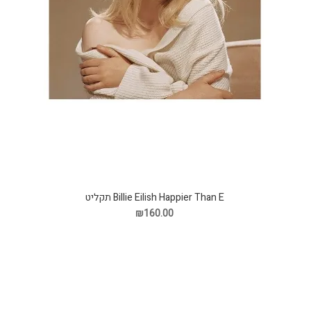
Billie Eilish Happier Than E תקליט
₪160.00