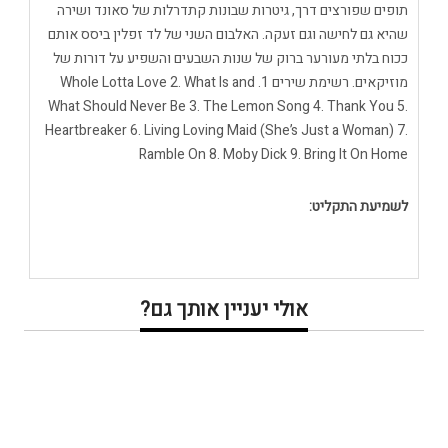
תופים שפורצים דרך, גיטרות שבונות קתדרלות של סאונד ושירה
שהיא גם לחישה וגם זעקה. האלבום השני של לד זפלין ביסס אותם
ככוח בלתי מעורער ברוק של שנות השבעים והשפיע על דורות של
מוזיקאים. רשימת שירים 1. Whole Lotta Love 2. What Is and
What Should Never Be 3. The Lemon Song 4. Thank You 5.
Heartbreaker 6. Living Loving Maid (She’s Just a Woman) 7.
Ramble On 8. Moby Dick 9. Bring It On Home
לשמיעת התקליט:
אולי יעניין אותך גם?