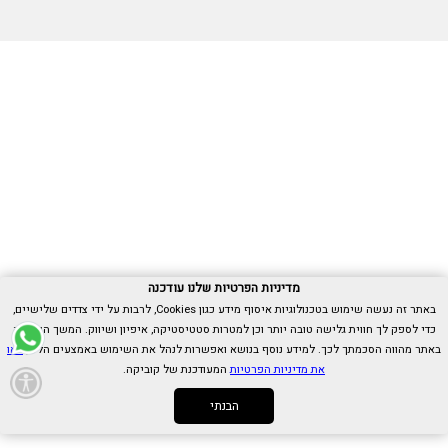
מדיניות הפרטיות שלנו עודכנה
באתר זה נעשה שימוש בטכנולוגיות איסוף מידע כגון Cookies, לרבות על ידי צדדים שלישיים,
כדי לספק לך חווית גלישה טובה יותר וכן למטרות סטטיסטיקה, איפיון ושיווק. המשך הגלישה
באתר מהווה הסכמתך לכך. למידע נוסף בנושא ואפשרות לנהל את השימוש באמצעים הללו,
ראו
את מדיניות הפרטיות
המעודכנת של קוביקה.
הבנתי