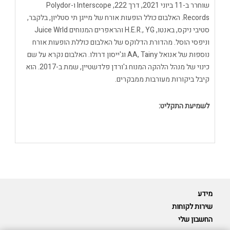
שוחרר ב-11 ביוני 2021, דרך 222, Interscope ו-Polydor
Records. האלבום כולל הופעות אורח של מייגן תי סטליון, בלקבר,
סטיבי ניקס, באנטו, H.E.R., YG והראפרים המנוחים Juice Wrld
וניפסי הוסל. מהדורת הדלוקס של האלבום כוללת הופעות אורח
נוספות של אנואל AA, Tainy וג'ייסון דרולו. האלבום נקרא על שם
כינוי של מנהל הלהקה המנוח ג'ורדן פלדשטיין, שמת ב-2017. הוא
קיבל ביקורות מעורבות ממבקרים.
לשמיעת התקליט:
מידע
שירות לקוחות
החשבון שלי