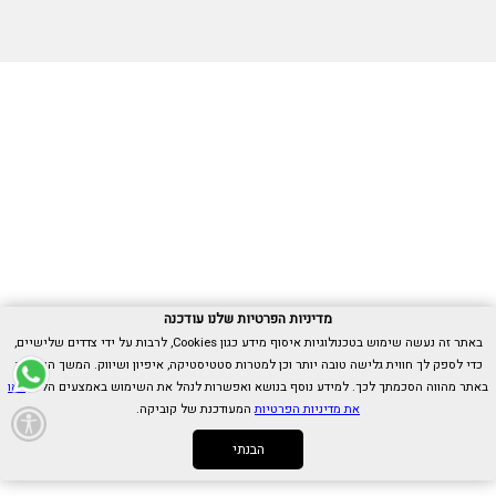
מדיניות הפרטיות שלנו עודכנה
באתר זה נעשה שימוש בטכנולוגיות איסוף מידע כגון Cookies, לרבות על ידי צדדים שלישיים,
כדי לספק לך חווית גלישה טובה יותר וכן למטרות סטטיסטיקה, איפיון ושיווק. המשך הגלישה
באתר מהווה הסכמתך לכך. למידע נוסף בנושא ואפשרות לנהל את השימוש באמצעים הללו,
ראו
את מדיניות הפרטיות
המעודכנת של קוביקה.
הבנתי