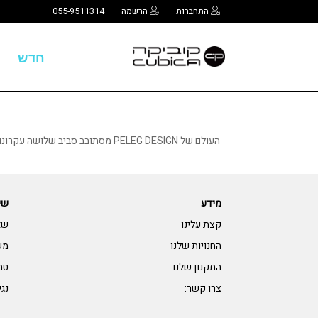
התחברות
הרשמה
055-9511314
חדש
העולם של PELEG DESIGN מסתובב 
מידע
שי
קצת עלינו
שא
החנויות שלנו
מש
התקנון שלנו
טב
צרו קשר:
נגי