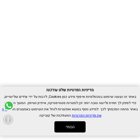
מדיניות הפרטיות שלנו עודכנה
באתר זה נעשה שימוש בטכנולוגיות איסוף מידע כגון Cookies, לרבות על ידי צדדים שלישיים,
כדי לספק לך חווית גלישה טובה יותר וכן למטרות סטטיסטיקה, איפיון ושיווק. המשך הגלישה
באתר מהווה הסכמתך לכך. למידע נוסף בנושא ואפשרות לנהל את השימוש באמצעים הללו,
ראו
את מדיניות הפרטיות
המעודכנת של קוביקה.
הבנתי