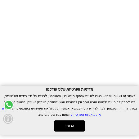
מדיניות הפרטיות שלנו עודכנה
באתר זה נעשה שימוש בטכנולוגיות איסוף מידע כגון Cookies, לרבות על ידי צדדים שלישיים,
כדי לספק לך חווית גלישה טובה יותר וכן למטרות סטטיסטיקה, איפיון ושיווק. המשך הגלישה
באתר מהווה הסכמתך לכך. למידע נוסף בנושא ואפשרות לנהל את השימוש באמצעים הללו,
ראו
את מדיניות הפרטיות
המעודכנת של קוביקה.
הבנתי