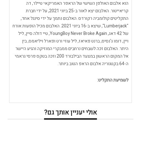
הוא אלבום האולפן השישי של הראפר האמריקאי טיילר, דה
קריאייטור. האלבום יצא לאור ב-25 ביוני 2021, על ידי חברת
התקליטים קולומביה רקורדס. האלבום נתמך על ידי סינגל אחד,
"Lumberjack", שיצא ב-16 ביוני 2021. האלבום מכיל הופעות אורח
של 42 דאג, YoungBoy Never Broke Again, טיי דולה סיין, ליל
ויין, דומו ג'נסיס, ברנט פאיאז, ליל עוזי ורט ופארל ויליאמס, בין
היתר. האלבום זכה לשבחים נרחבים ממבקרי המוזיקה והגיע היישר
אל המקום הראשון במצעד הבילבורד 200 וזכה בטקס פרסי גראמי
ה-64 בקטגוריה אלבום הראפ הטוב ביותר.
לשמיעת התקליט:
אולי יעניין אותך גם?