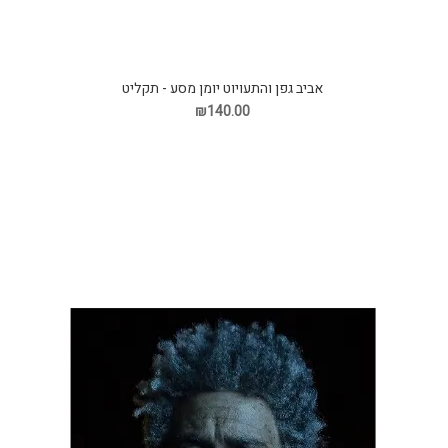
אביב גפן והתעויוט יומן מסע - תקליט
₪140.00