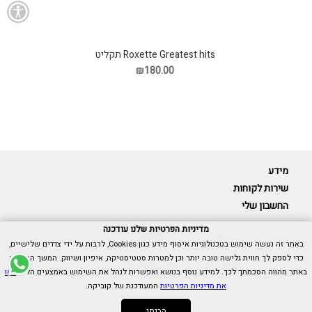
Roxette Greatest hits תקליט
₪180.00
מידע
שירות לקוחות
החשבון שלי
מדיניות הפרטיות שלנו עודכנה
באתר זה נעשה שימוש בטכנולוגיות איסוף מידע כגון Cookies, לרבות על ידי צדדים שלישיים,
כדי לספק לך חווית גלישה טובה יותר וכן למטרות סטטיסטיקה, איפיון ושיווק. המשך הגלישה
Cubica © כל הזכויות שמורות.
באתר מהווה הסכמתך לכך. למידע נוסף בנושא ואפשרות לנהל את השימוש באמצעים הללו,
ראו
אנו כאן בשבילך -
055-9511314
את מדיניות הפרטיות
המעודכנת של קוביקה.
הבנתי