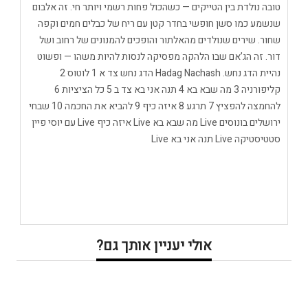
טובה נולדת בין הטייקים — כשהכול פחות רשמי ויותר חי. זה אלבום
שנשמע כמו סשן חופשי בחדר קטן עם ריח של כבלים חמים וקפה
שחור. שירים שנולדים מהאלתור והופכים להמנונים של רחוב ושל
דור. זה הג’אם שבו הלהקה מפסיקה לנסות להיות משהו — ופשוט
נהיית הדג נחש. Hadag Nachash הדג נחש צד א 1 לוטוס 2
קליפורניה 3 מה שבא בא 4 תנה אני בא צד ב 5 כל הציציות 6
להחמצה להפציץ 7 תרגע 8 איזה כיף 9 להביא את החכמה 10 שבחי
ירושלים בונוסים Live מה שבא בא Live איזה כיף Live עם יוסי פיין
סטטיסטיקה Live תנה אני בא Live
אולי יעניין אותך גם?