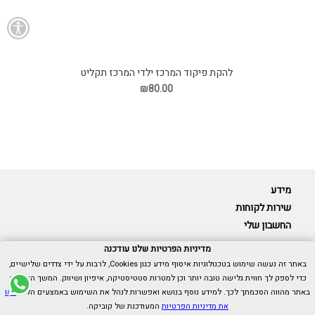
להקת פיקוד המרכז ילדי המרכז תקליט
₪80.00
מידע
שירות לקוחות
החשבון שלי
מדיניות הפרטיות שלנו עודכנה
באתר זה נעשה שימוש בטכנולוגיות איסוף מידע כגון Cookies, לרבות על ידי צדדים שלישיים,
כדי לספק לך חווית גלישה טובה יותר וכן למטרות סטטיסטיקה, איפיון ושיווק. המשך הגלישה
Cubica © כל הזכויות שמורות.
באתר מהווה הסכמתך לכך. למידע נוסף בנושא ואפשרות לנהל את השימוש באמצעים הללו,
ראו
אנו כאן בשבילך -
055-9511314
את מדיניות הפרטיות
המעודכנת של קוביקה.