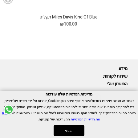
Miles Davis Kind Of Blue תקליט
₪100.00
מידע
שירות לקוחות
החשבון שלי
מדיניות הפרטיות שלנו עודכנה
באתר זה נעשה שימוש בטכנולוגיות איסוף מידע כגון Cookies, לרבות על ידי צדדים שלישיים,
כדי לספק לך חווית גלישה טובה יותר וכן למטרות סטטיסטיקה, איפיון ושיווק. המשך הגלישה
Cubica © כל הזכויות שמורות.
באתר מהווה הסכמתך לכך. למידע נוסף בנושא ואפשרות לנהל את השימוש באמצעים הללו,
ראו
אנו כאן בשבילך -
055-9511314
את מדיניות הפרטיות
המעודכנת של קוביקה.
הבנתי