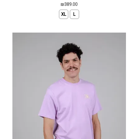
₪389.00
XL
L