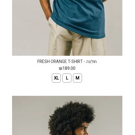
חולצה - FRESH ORANGE T-SHIRT
₪189.00
XL
L
M