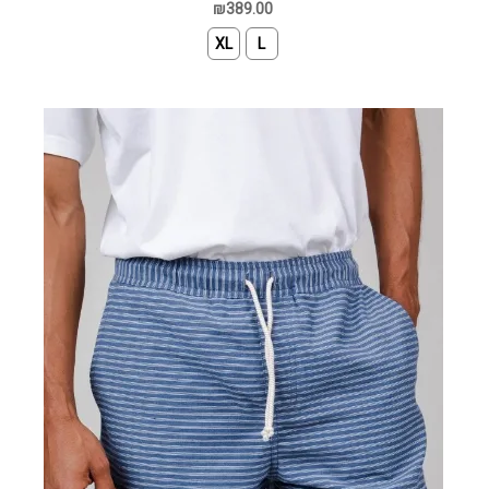
₪389.00
XL
L