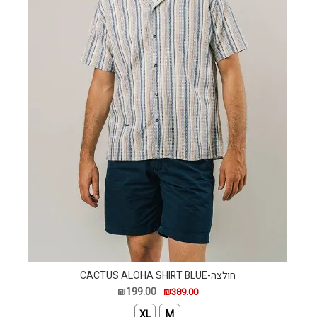
חולצה-CACTUS ALOHA SHIRT BLUE
₪199.00
₪389.00
XL
M