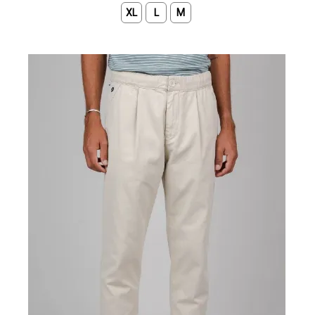
XL
L
M